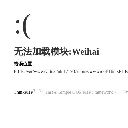
:(
无法加载模块:Weihai
错误位置
FILE: /var/www/virtual/nhl171987/home/wwwroot/ThinkPH
3.1.3
ThinkPHP
{ Fast & Simple OOP PHP Framework } -- 